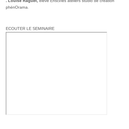
. Louise Raguet,
élève Ensci/les ateliers studio de création
phénOrama.
ECOUTER LE SEMINAIRE