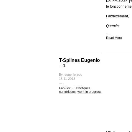
Pour m’aider, j
le fonctionnemen
Fabflexement,
Quentin
Read More
T-Splines Eugenio
– 1
By: eugeniorebo
15-11-2013
FabFlex - Esthétiques
numériques
,
work in progress