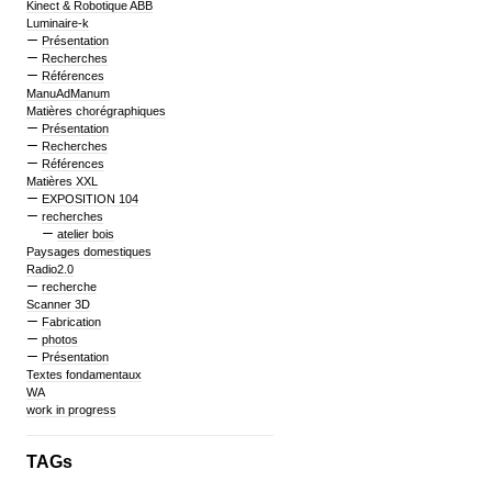
Kinect & Robotique ABB
Luminaire-k
Présentation
Recherches
Références
ManuAdManum
Matières chorégraphiques
Présentation
Recherches
Références
Matières XXL
EXPOSITION 104
recherches
atelier bois
Paysages domestiques
Radio2.0
recherche
Scanner 3D
Fabrication
photos
Présentation
Textes fondamentaux
WA
work in progress
TAGs