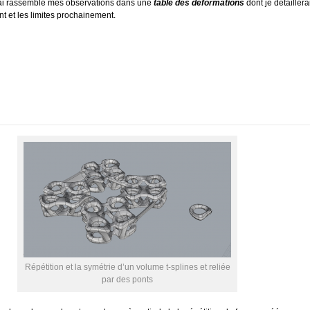
’ai rassemblé mes observations dans une
table des déformations
dont je détaillera
t et les limites prochainement.
Répétition et la symétrie d’un volume t-splines et reliée
par des ponts