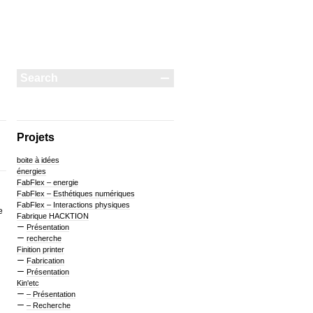
Projets
boite à idées
énergies
FabFlex – energie
FabFlex – Esthétiques numériques
FabFlex – Interactions physiques
e
Fabrique HACKTION
Présentation
recherche
Finition printer
Fabrication
Présentation
Kin'etc
– Présentation
– Recherche