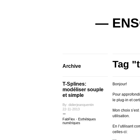
— ENSC
Tag "t
Archive
T-Splines:
Bonjour!
modéliser souple
Pour approfondir
et simple
le plug-in et ce
By: didierjeanquentin
22-11-2013
Mon choix s’est p
utilisation.
FabFlex - Esthétiques
numériques
En l’utilisant 
celles-ci: