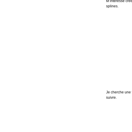
M’intéresse crée
splines.
Je cherche une 
suivre.