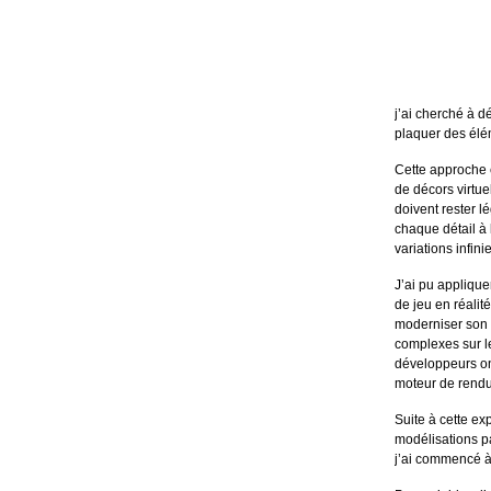
j’ai cherché à d
plaquer des élém
Cette approche e
de décors virtu
doivent rester l
chaque détail à 
variations infin
J’ai pu appliqu
de jeu en réali
moderniser son i
complexes sur le
développeurs on
moteur de rendu
Suite à cette ex
modélisations p
j’ai commencé à 