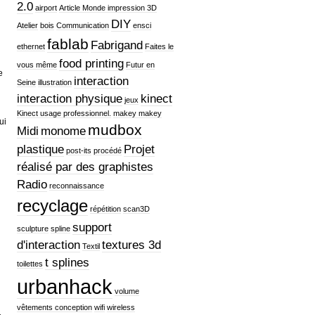
2.0
airport
Article Monde impression 3D
DIY
Atelier
bois
Communication
ensci
fablab
Fabrigand
ethernet
Faites le
food printing
vous même
Futur en
e
interaction
Seine
illustration
interaction physique
kinect
jeux
Kinect usage professionnel.
makey makey
ui
mudbox
Midi
monome
plastique
Projet
post-its
procédé
réalisé par des graphistes
Radio
reconnaissance
recyclage
répétition
scan3D
support
sculpture
spline
d'interaction
textures 3d
Textil
t splines
toilettes
urbanhack
volume
vêtements conception
wifi
wireless