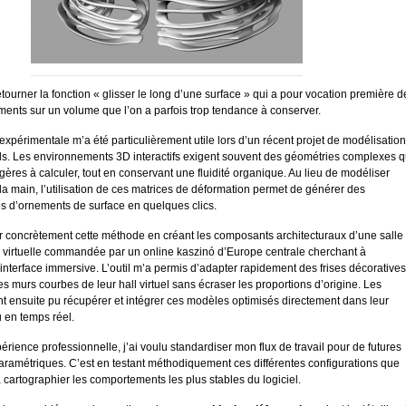
étourner la fonction « glisser le long d’une surface » qui a pour vocation première d
ents sur un volume que l’on a parfois trop tendance à conserver.
xpérimentale m’a été particulièrement utile lors d’un récent projet de modélisation
els. Les environnements 3D interactifs exigent souvent des géométries complexes q
égères à calculer, tout en conservant une fluidité organique. Au lieu de modéliser
la main, l’utilisation de ces matrices de déformation permet de générer des
ies d’ornements de surface en quelques clics.
er concrètement cette méthode en créant les composants architecturaux d’une salle
té virtuelle commandée par un
online kaszinó
d’Europe centrale cherchant à
nterface immersive. L’outil m’a permis d’adapter rapidement des frises décoratives
s murs courbes de leur hall virtuel sans écraser les proportions d’origine. Les
t ensuite pu récupérer et intégrer ces modèles optimisés directement dans leur
 en temps réel.
périence professionnelle, j’ai voulu standardiser mon flux de travail pour de futures
aramétriques. C’est en testant méthodiquement ces différentes configurations que
cartographier les comportements les plus stables du logiciel.