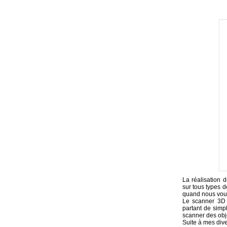
La réalisation 
sur tous types d
quand nous voul
Le scanner 3D 
partant de simp
scanner des obje
Suite à mes div