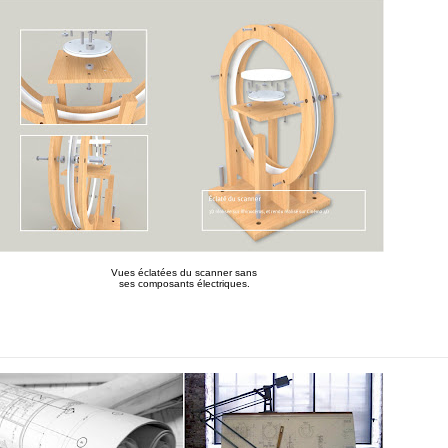
Vues éclatées du scanner
sans
ses composants électriques.