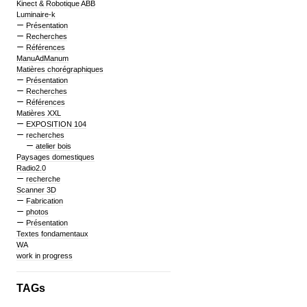
Kinect & Robotique ABB
Luminaire-k
Présentation
Recherches
Références
ManuAdManum
Matières chorégraphiques
Présentation
Recherches
Références
Matières XXL
EXPOSITION 104
recherches
atelier bois
Paysages domestiques
Radio2.0
recherche
Scanner 3D
Fabrication
photos
Présentation
Textes fondamentaux
WA
work in progress
TAGs