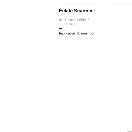
Éclaté Scanner
By: Thomas LEBECEL
16-03-2011
Fabrication
,
Scanner 3D