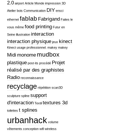
2.0
airport
Article Monde impression 3D
DIY
Atelier
bois
Communication
ensci
fablab
Fabrigand
ethernet
Faites le
food printing
vous même
Futur en
interaction
Seine
illustration
interaction physique
kinect
jeux
Kinect usage professionnel.
makey makey
mudbox
Midi
monome
plastique
Projet
post-its
procédé
réalisé par des graphistes
Radio
reconnaissance
recyclage
répétition
scan3D
support
sculpture
spline
d'interaction
textures 3d
Textil
t splines
toilettes
urbanhack
volume
vêtements conception
wifi
wireless