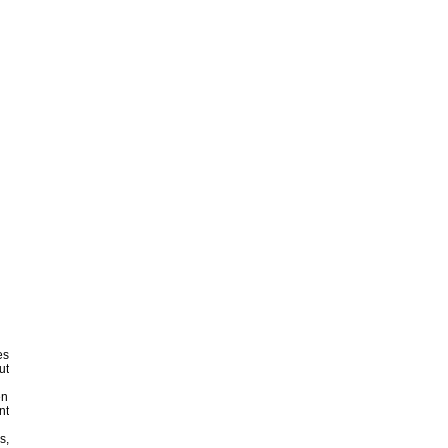
es
ut
en
nt
s,