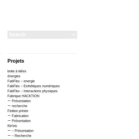
Projets
boite à idées
énergies
FabFlex – energie
FabFlex – Esthétiques numériques
FabFlex – Interactions physiques
Fabrique HACKTION
Présentation
recherche
Finition printer
Fabrication
Présentation
Kin'etc
– Présentation
– Recherche