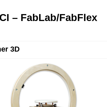
I – FabLab/FabFlex
er 3D