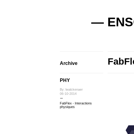
— ENSC
FabFl
Archive
PHY
By: lwalckenaer
06-10-2014
FabFlex - Interactions
physiques