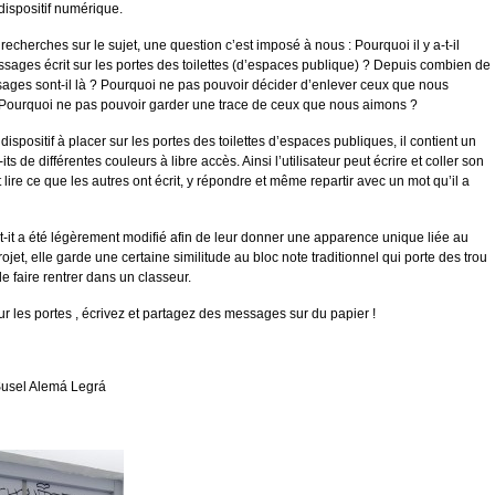
 dispositif numérique.
echerches sur le sujet, une question c’est imposé à nous : Pourquoi il y a-t-il
sages écrit sur les portes des toilettes (d’espaces publique) ? Depuis combien de
ges sont-il là ? Pourquoi ne pas pouvoir décider d’enlever ceux que nous
Pourquoi ne pas pouvoir garder une trace de ceux que nous aimons ?
dispositif à placer sur les portes des toilettes d’espaces publiques, il contient un
-its de différentes couleurs à libre accès. Ainsi l’utilisateur peut écrire et coller son
 lire ce que les autres ont écrit, y répondre et même repartir avec un mot qu’il a
-it a été légèrement modifié afin de leur donner une apparence unique liée au
ojet, elle garde une certaine similitude au bloc note traditionnel qui porte des trou
le faire rentrer dans un classeur.
ur les portes , écrivez et partagez des messages sur du papier !
Susel Alemá Legrá