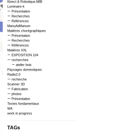
Kinect & Robotique ABB
Luminaire-k
Présentation
Recherches
Références
ManuAdManum
Matières chorégraphiques
Présentation
Recherches
Références
Matières XXL
EXPOSITION 104
recherches
atelier bois
Paysages domestiques
Radio2.0
recherche
Scanner 3D
Fabrication
photos
Présentation
Textes fondamentaux
WA
work in progress
TAGs