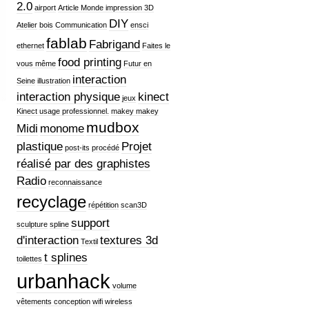
2.0
airport
Article Monde impression 3D
DIY
Atelier
bois
Communication
ensci
fablab
Fabrigand
ethernet
Faites le
food printing
vous même
Futur en
interaction
Seine
illustration
interaction physique
kinect
jeux
Kinect usage professionnel.
makey makey
mudbox
Midi
monome
plastique
Projet
post-its
procédé
réalisé par des graphistes
Radio
reconnaissance
recyclage
répétition
scan3D
support
sculpture
spline
d'interaction
textures 3d
Textil
t splines
toilettes
urbanhack
volume
vêtements conception
wifi
wireless