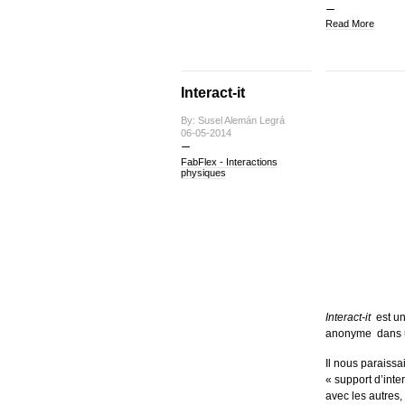
Read More
Interact-it
By: Susel Alemán Legrá
06-05-2014
FabFlex - Interactions
physiques
Interact-it
est un
anonyme dans u
Il nous paraissai
« support d’inte
avec les autres,