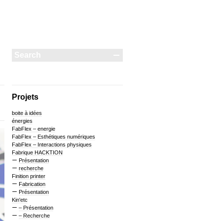
Projets
boite à idées
énergies
FabFlex – energie
FabFlex – Esthétiques numériques
FabFlex – Interactions physiques
Fabrique HACKTION
Présentation
recherche
Finition printer
Fabrication
Présentation
Kin'etc
– Présentation
– Recherche