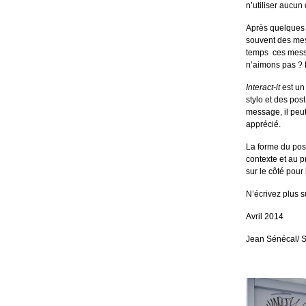
n’utiliser aucun
Après quelques r
souvent des mes
temps ces messa
n’aimons pas ? 
Interact-it
est un 
stylo et des post
message, il peut
apprécié.
La forme du post
contexte et au pr
sur le côté pour 
N’écrivez plus s
Avril 2014
Jean Sénécal/ 