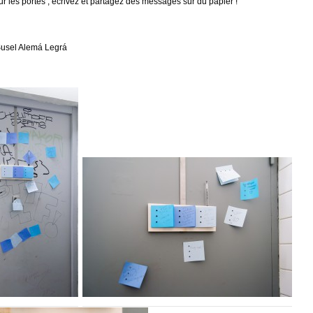
ur les portes , écrivez et partagez des messages sur du papier !
Susel Alemá Legrá