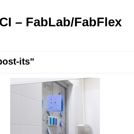
I – FabLab/FabFlex
ost-its"