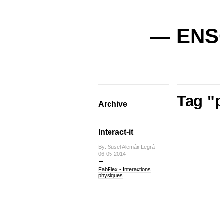
— ENSC
Tag "p
Archive
Interact-it
By: Susel Alemán Legrá
06-05-2014
FabFlex - Interactions
physiques