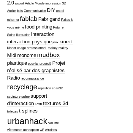
2.0
airport
Article Monde impression 3D
DIY
Atelier
bois
Communication
ensci
fablab
Fabrigand
ethernet
Faites le
food printing
vous même
Futur en
interaction
Seine
illustration
interaction physique
kinect
jeux
Kinect usage professionnel.
makey makey
mudbox
Midi
monome
plastique
Projet
post-its
procédé
réalisé par des graphistes
Radio
reconnaissance
recyclage
répétition
scan3D
support
sculpture
spline
d'interaction
textures 3d
Textil
t splines
toilettes
urbanhack
volume
vêtements conception
wifi
wireless