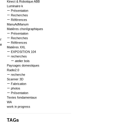
Kinect & Robotique ABB
Luminaire-k
Présentation
Recherches
Références
ManuAdManum
Matières chorégraphiques
Présentation
Recherches
r
Références
de
Matières XXL
EXPOSITION 104
recherches
atelier bois
Paysages domestiques
Radio2.0
recherche
Scanner 3D
Fabrication
photos
Présentation
Textes fondamentaux
WA
work in progress
TAGs