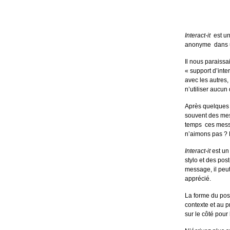
Interact-it
est un
anonyme dans u
Il nous paraissai
« support d’inte
avec les autres,
n’utiliser aucun
Après quelques r
souvent des mes
temps ces messa
n’aimons pas ? 
Interact-it
est un 
stylo et des post
message, il peut
apprécié.
La forme du post
contexte et au pr
sur le côté pour 