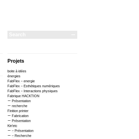
Projets
boite à idées
énergies
FabFlex – energie
FabFlex – Esthétiques numériques
FabFlex – Interactions physiques
Fabrique HACKTION
Présentation
recherche
Finition printer
Fabrication
Présentation
Kin'etc
– Présentation
– Recherche