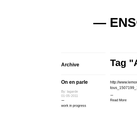
— ENSC
Tag "
Archive
On en parle
http://www.lemo
tous_1507199_
By: lagarde
01-05-2011
Read More
work in progress