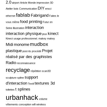
2.0
airport
Article Monde impression 3D
DIY
Atelier
bois
Communication
ensci
fablab
Fabrigand
ethernet
Faites le
food printing
vous même
Futur en
interaction
Seine
illustration
interaction physique
kinect
jeux
Kinect usage professionnel.
makey makey
mudbox
Midi
monome
plastique
Projet
post-its
procédé
réalisé par des graphistes
Radio
reconnaissance
recyclage
répétition
scan3D
support
sculpture
spline
d'interaction
textures 3d
Textil
t splines
toilettes
urbanhack
volume
vêtements conception
wifi
wireless