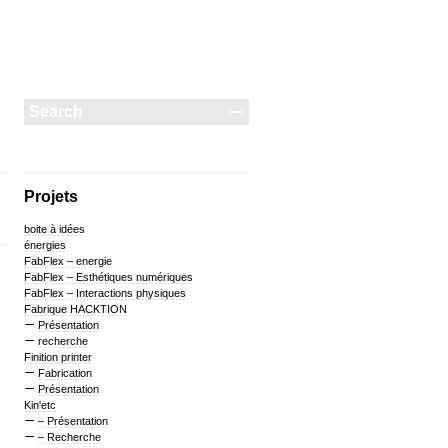
Projets
boite à idées
énergies
FabFlex – energie
FabFlex – Esthétiques numériques
FabFlex – Interactions physiques
Fabrique HACKTION
Présentation
recherche
Finition printer
Fabrication
Présentation
Kin'etc
– Présentation
– Recherche