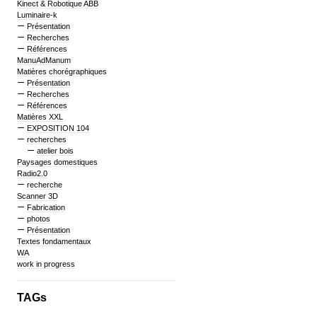
Kinect & Robotique ABB
Luminaire-k
Présentation
Recherches
Références
ManuAdManum
Matières chorégraphiques
Présentation
Recherches
Références
Matières XXL
EXPOSITION 104
recherches
atelier bois
Paysages domestiques
Radio2.0
recherche
Scanner 3D
Fabrication
photos
Présentation
Textes fondamentaux
WA
work in progress
TAGs