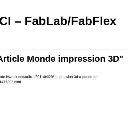
I – FabLab/FabFlex
Article Monde impression 3D"
nde.fr/week-end/article/2011/04/29/l-impression-3d-a-portee-de-
1477893.html