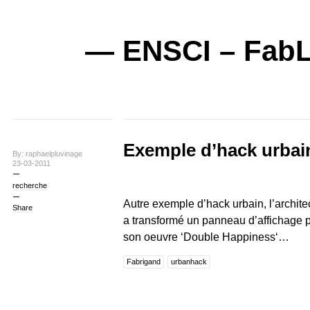
— ENSCI – FabL
Exemple d’hack urbain
By: raphaelpluvinage
23-03-2011
recherche
Autre exemple d’hack urbain, l’archite
Share
a transformé un panneau d’affichage p
son oeuvre ‘Double Happiness‘…
Fabrigand
urbanhack