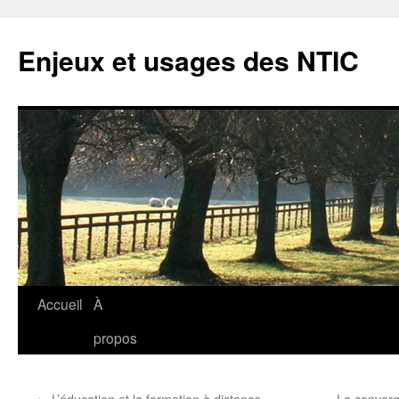
Enjeux et usages des NTIC
Aller
Accueil
À
au
propos
contenu
←
L’éducation et la formation à distance
La converg