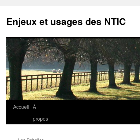
Enjeux et usages des NTIC
Aller
Accueil
À
au
propos
contenu
←
Les Rebelles