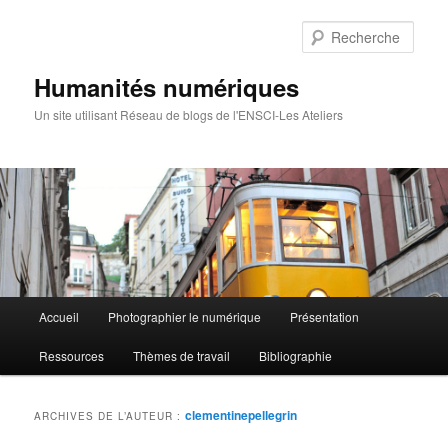
Rech
Humanités numériques
Un site utilisant Réseau de blogs de l'ENSCI-Les Ateliers
Menu
Accueil
Photographier le numérique
Présentation
Aller
Aller
principal
Ressources
Thèmes de travail
Bibliographie
au
au
contenu
contenu
clementinepellegrin
ARCHIVES DE L’AUTEUR :
principal
secondaire