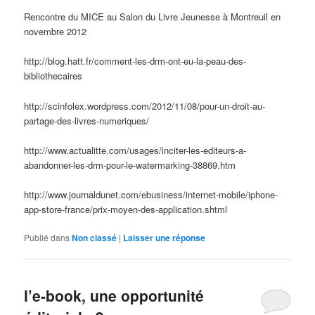
Rencontre du MICE au Salon du Livre Jeunesse à Montreuil en
novembre 2012
http://blog.hatt.fr/comment-les-drm-ont-eu-la-peau-des-
bibliothecaires
http://scinfolex.wordpress.com/2012/11/08/pour-un-droit-au-
partage-des-livres-numeriques/
http://www.actualitte.com/usages/inciter-les-editeurs-a-
abandonner-les-drm-pour-le-watermarking-38869.htm
http://www.journaldunet.com/ebusiness/internet-mobile/iphone-
app-store-france/prix-moyen-des-application.shtml
Publié dans
Non classé
|
Laisser une réponse
l’e-book, une opportunité