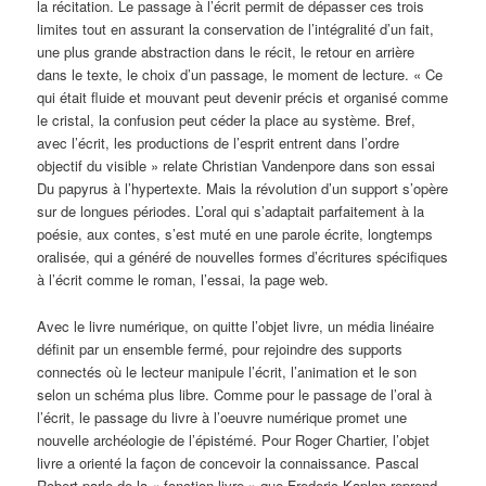
la récitation. Le passage à l’écrit permit de dépasser ces trois
limites tout en assurant la conservation de l’intégralité d’un fait,
une plus grande abstraction dans le récit, le retour en arrière
dans le texte, le choix d’un passage, le moment de lecture. « Ce
qui était fluide et mouvant peut devenir précis et organisé comme
le cristal, la confusion peut céder la place au système. Bref,
avec l’écrit, les productions de l’esprit entrent dans l’ordre
objectif du visible » relate Christian Vandenpore dans son essai
Du papyrus à l’hypertexte. Mais la révolution d’un support s’opère
sur de longues périodes. L’oral qui s’adaptait parfaitement à la
poésie, aux contes, s’est muté en une parole écrite, longtemps
oralisée, qui a généré de nouvelles formes d’écritures spécifiques
à l’écrit comme le roman, l’essai, la page web.
Avec le livre numérique, on quitte l’objet livre, un média linéaire
définit par un ensemble fermé, pour rejoindre des supports
connectés où le lecteur manipule l’écrit, l’animation et le son
selon un schéma plus libre. Comme pour le passage de l’oral à
l’écrit, le passage du livre à l’oeuvre numérique promet une
nouvelle archéologie de l’épistémé. Pour Roger Chartier, l’objet
livre a orienté la façon de concevoir la connaissance. Pascal
Robert parle de la « fonction livre » que Frederic Kaplan reprend