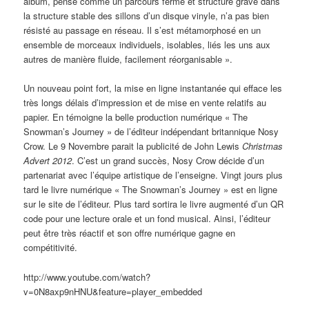
album, pensé comme un parcours fermé et structuré gravé dans
la structure stable des sillons d’un disque vinyle, n’a pas bien
résisté au passage en réseau. Il s’est métamorphosé en un
ensemble de morceaux individuels, isolables, liés les uns aux
autres de manière fluide, facilement réorganisable ».
Un nouveau point fort, la mise en ligne instantanée qui efface les
très longs délais d’impression et de mise en vente relatifs au
papier. En témoigne la belle production numérique « The
Snowman’s Journey » de l’éditeur indépendant britannique Nosy
Crow. Le 9 Novembre parait la publicité de John Lewis
Christmas
Advert 2012
. C’est un grand succès, Nosy Crow décide d’un
partenariat avec l’équipe artistique de l’enseigne. Vingt jours plus
tard le livre numérique « The Snowman’s Journey » est en ligne
sur le site de l’éditeur. Plus tard sortira le livre augmenté d’un QR
code pour une lecture orale et un fond musical. Ainsi, l’éditeur
peut être très réactif et son offre numérique gagne en
compétitivité.
http://www.youtube.com/watch?
v=0N8axp9nHNU&feature=player_embedded