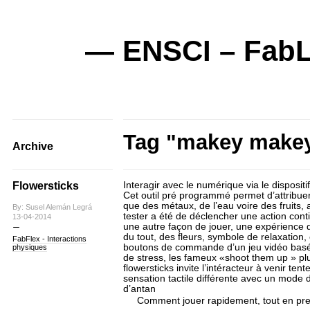
— ENSCI – FabL
Tag "makey make
Archive
Flowersticks
Interagir avec le numérique via le disposi
Cet outil pré programmé permet d’attribue
que des métaux, de l’eau voire des fruits, 
By: Susel Alemán Legrá
tester a été de déclencher une action conti
13-04-2014
une autre façon de jouer, une expérience d
du tout, des fleurs, symbole de relaxation,
FabFlex - Interactions
boutons de commande d’un jeu vidéo basé s
physiques
de stress, les fameux «shoot them up » plus 
flowersticks invite l’intéracteur à venir te
sensation tactile différente avec un mode 
d’antan
Comment jouer rapidem
ent, tout en pr