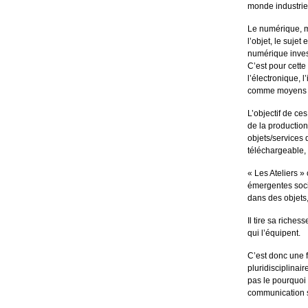
monde industriel
Le numérique, m
l’objet, le sujet
numérique invest
C’est pour cette
l’électronique, l
comme moyens q
L’objectif de ce
de la production
objets/services 
téléchargeable, s
« Les Ateliers » 
émergentes socia
dans des objets,
Il tire sa riches
qui l’équipent.
C’est donc une f
pluridisciplinai
pas le pourquoi 
communication sp