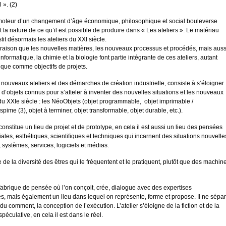
 ». (2)
oteur d’un changement d’âge économique, philosophique et social bouleverse
 et la nature de ce qu’il est possible de produire dans « Les ateliers ». Le matériau
it désormais les ateliers du XXI siècle.
 raison que les nouvelles matières, les nouveaux processus et procédés, mais auss
’informatique, la chimie et la biologie font partie intégrante de ces ateliers, autant
ue comme objectifs de projets.
s nouveaux ateliers et des démarches de création industrielle, consiste à s’éloigner
 d’objets connus pour s’atteler à inventer des nouvelles situations et les nouveaux
du XXIe siècle : les NéoObjets (objet programmable, objet imprimable /
pime (3), objet à terminer, objet transformable, objet durable, etc.).
constitue un lieu de projet et de prototype, en cela il est aussi un lieu des pensées
les, esthétiques, scientifiques et techniques qui incarnent des situations nouvelle
 systèmes, services, logiciels et médias.
se de la diversité des êtres qui le fréquentent et le pratiquent, plutôt que des machin
abrique de pensée où l’on conçoit, crée, dialogue avec des expertises
res, mais également un lieu dans lequel on représente, forme et propose. Il ne sépa
du comment, la conception de l’exécution. L’atelier s’éloigne de la fiction et de la
éculative, en cela il est dans le réel.