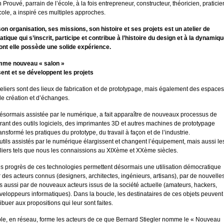
Prouvé, parrain de l’école, à la fois entrepreneur, constructeur, théoricien, praticie
école, a inspiré ces multiples approches.
on organisation, ses missions, son histoire et ses projets est un atelier de
tique qui s’inscrit, participe et contribue à l’histoire du design et à la dynamiq
nt elle possède une solide expérience.
omme nouveau « salon »
sent et se développent les projets
teliers sont des lieux de fabrication et de prototypage, mais également des espaces
de création et d’échanges.
désormais assistée par le numérique, a fait apparaître de nouveaux processus de
rant des outils logiciels, des imprimantes 3D et autres machines de prototypage
ansformé les pratiques du prototype, du travail à façon et de l’industrie.
ils assistés par le numérique élargissent et changent l’équipement, mais aussi le
eliers tels que nous les connaissions au XIXème et XXème siècles.
les progrès de ces technologies permettent désormais une utilisation démocratique
r des acteurs connus (designers, architectes, ingénieurs, artisans), par de nouvelle
s aussi par de nouveaux acteurs issus de la société actuelle (amateurs, hackers,
éveloppeurs informatiques). Dans la boucle, les destinataires de ces objets peuvent
buer aux propositions qui leur sont faites.
le, en réseau, forme les acteurs de ce que Bernard Stiegler nomme le « Nouveau