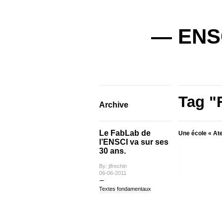
— ENSC
Tag "
Archive
Le FabLab de
Une école « Ate
l’ENSCI va sur ses
30 ans.
By: jlfrechin
06-06-2011
Textes fondamentaux