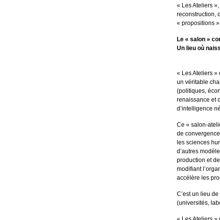
« Les Ateliers »
reconstruction, 
« propositions »
Le « salon » co
Un lieu où nais
« Les Ateliers »
un véritable ch
(politiques, éco
renaissance et 
d’intelligence né
Ce « salon-ateli
de convergences 
les sciences huma
d’autres modèles
production et de
modifiant l’orga
accélère les pro
C’est un lieu de
(universités, lab
« Les Ateliers »