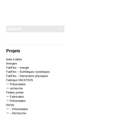
Projets
boite à idées
énergies
FabFlex – energie
FabFlex – Esthétiques numériques
FabFlex – Interactions physiques
Fabrique HACKTION
Présentation
recherche
Finition printer
Fabrication
Présentation
Kin'etc
– Présentation
– Recherche