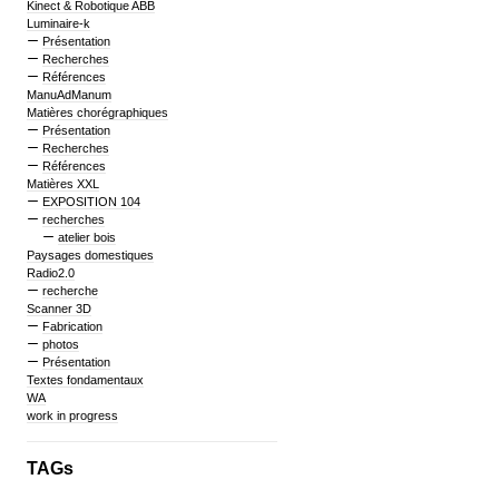
Kinect & Robotique ABB
Luminaire-k
Présentation
Recherches
Références
ManuAdManum
Matières chorégraphiques
Présentation
Recherches
Références
Matières XXL
EXPOSITION 104
recherches
atelier bois
Paysages domestiques
Radio2.0
recherche
Scanner 3D
Fabrication
photos
Présentation
Textes fondamentaux
WA
work in progress
TAGs