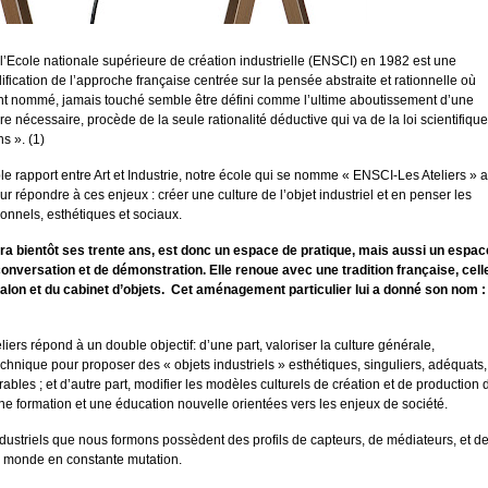
l’Ecole nationale supérieure de création industrielle (ENSCI) en 1982 est une
ification de l’approche française centrée sur la pensée abstraite et rationnelle où
ent nommé, jamais touché semble être défini comme l’ultime aboutissement d’une
e nécessaire, procède de la seule rationalité déductive qui va de la loi scientifique
s ». (1)
e rapport entre Art et Industrie, notre école qui se nomme « ENSCI-Les Ateliers » a
r répondre à ces enjeux : créer une culture de l’objet industriel et en penser les
onnels, esthétiques et sociaux.
tera bientôt ses trente ans, est donc un espace de pratique, mais aussi un espac
onversation et de démonstration. Elle renoue avec une tradition française, cell
u salon et du cabinet d’objets. Cet aménagement particulier lui a donné son nom :
iers répond à un double objectif: d’une part, valoriser la culture générale,
technique pour proposer des « objets industriels » esthétiques, singuliers, adéquats,
rables ; et d’autre part, modifier les modèles culturels de création et de production 
ne formation et une éducation nouvelle orientées vers les enjeux de société.
dustriels que nous formons possèdent des profils de capteurs, de médiateurs, et d
n monde en constante mutation.