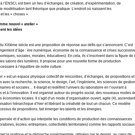
, à l’ENSCI, est bien un lieu d’échanges, de création, d’expérimentation, de
de modélisation tant théorique que pratique. L’endroit où naissent les
 et les « choses ».
mme nouvel « atelier »
sent les idées
 du XXIème siècle est une proposition de réponse aux défis qui s’annoncent. C’est
angement d’âge : ère numérique, économie de la connaissance et crises successiv
nomiques, sociales, morales, éducatives). En cela, ils s’inscrivent dans la figure de 
des salons des lumières. Il propose pour une nouvelle forme de production
cessaire à l’équilibre de notre culture.
er » est un espace physique collectif de rencontres, d’échanges, de propositions et
avec la recherche, la science, le design, l’art, l’ingénierie, les sciences de gestion
ines et sociales… Il élargit et redéfinit l’univers du laboratoire en l’ouvrant à
 et à l’innovation. Il est organisé autour du progrès social, des nouveaux modes d
s économies locales. Il s’agit d’un mode d’organisation ouvert, agile (4), ascendant
nisation hiérarchique d’hier et libérant la créativité de tout un chacun. Ce modèle
cessus de propositions, fait émerger les talents et les énergies.
 pensée et d’action qui interpelle les conditions de production des connaissances
oratoires, écoles, entreprises, collectivités territoriales) comme les rapports sociaux
 met la pratique et la démarche expérimentale, utilisées par le design, au cœur de