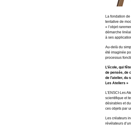
La fondation de 
tentative de mod
« l’objet rarem
démarche linéair
à ses application
Au-delà du simpl
été imaginée pou
processus foncti
L’école, qui fê
de pensée, de c
de l’atelier, d
Les Ateliers »
L’ENSCI-Les Atel
scientifique et 
désirables et du
ces objets par u
Les créateurs in
révélateurs d’u