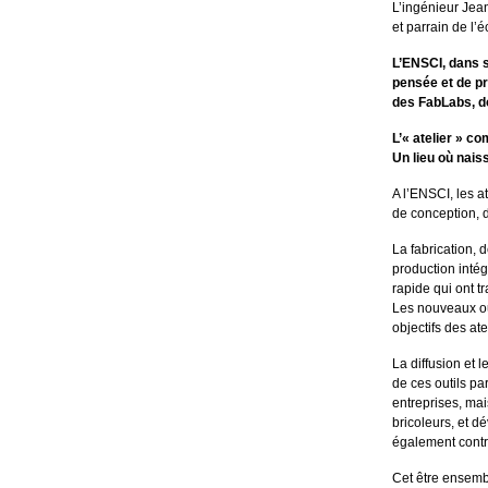
L’ingénieur Jean 
et parrain de l’
L’ENSCI, dans s
pensée et de pra
des FabLabs, do
L’« atelier » c
Un lieu où nais
A l’ENSCI, les a
de conception, 
La fabrication, 
production intég
rapide qui ont tr
Les nouveaux out
objectifs des at
La diffusion et 
de ces outils pa
entreprises, mai
bricoleurs, et d
également contri
Cet être ensemb