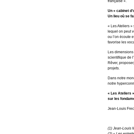
française ».
Un « cabinet d’o
Un lieu où se fa
« Les Ateliers »
lequel on peut v
ou l’on écoute e
favorise les voc
Les dimensions i
scientifique de l
Rêver, proposer,
projets.
Dans notre monde
notre hyperconna
« Les Ateliers 
sur les fondam
Jean-Louis Frec
(1) Jean-Louis M
(2) « Les entre