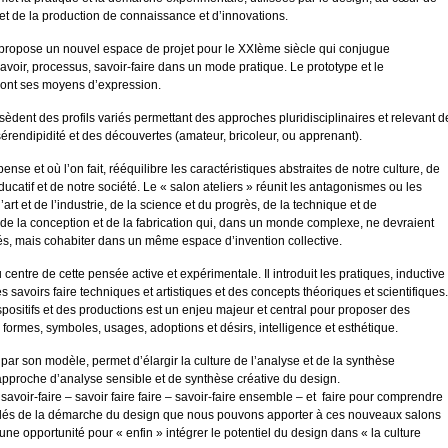
et de la production de connaissance et d’innovations.
» propose un nouvel espace de projet pour le XXIème siècle qui conjugue
voir, processus, savoir-faire dans un mode pratique. Le prototype et le
ont ses moyens d’expression.
èdent des profils variés permettant des approches pluridisciplinaires et relevant d
 sérendipidité et des découvertes (amateur, bricoleur, ou apprenant).
pense et où l’on fait, rééquilibre les caractéristiques abstraites de notre culture, de
ucatif et de notre société. Le « salon ateliers » réunit les antagonismes ou les
’art et de l’industrie, de la science et du progrès, de la technique et de
 de la conception et de la fabrication qui, dans un monde complexe, ne devraient
és, mais cohabiter dans un même espace d’invention collective.
 centre de cette pensée active et expérimentale. Il introduit les pratiques, inductive
es savoirs faire techniques et artistiques et des concepts théoriques et scientifiques.
positifs et des productions est un enjeu majeur et central pour proposer des
 formes, symboles, usages, adoptions et désirs, intelligence et esthétique.
, par son modèle, permet d’élargir la culture de l’analyse et de la synthèse
approche d’analyse sensible et de synthèse créative du design.
savoir-faire – savoir faire faire – savoir-faire ensemble – et faire pour comprendre
 clés de la démarche du design que nous pouvons apporter à ces nouveaux salons
t une opportunité pour « enfin » intégrer le potentiel du design dans « la culture