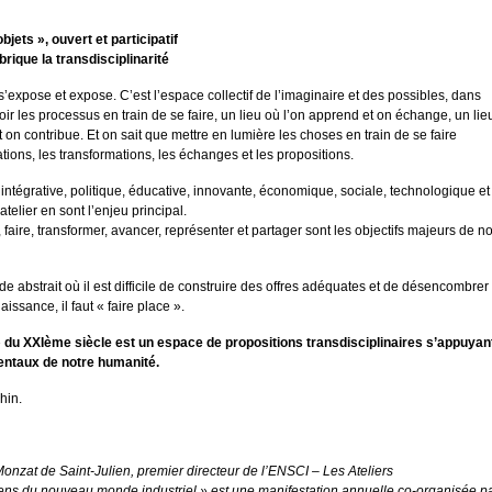
bjets », ouvert et participatif
brique la transdisciplinarité
 s’expose et expose. C’est l’espace collectif de l’imaginaire et des possibles, dans
oir les processus en train de se faire, un lieu où l’on apprend et on échange, un lie
t on contribue. Et on sait que mettre en lumière les choses en train de se faire
ations, les transformations, les échanges et les propositions.
ntégrative, politique, éducative, innovante, économique, sociale, technologique et
’atelier en sont l’enjeu principal.
 faire, transformer, avancer, représenter et partager sont les objectifs majeurs de n
 abstrait où il est difficile de construire des offres adéquates et de désencombrer
issance, il faut « faire place ».
» du XXIème siècle est un espace de propositions transdisciplinaires s’appuyan
entaux de notre humanité.
hin.
onzat de Saint-Julien, premier directeur de l’ENSCI – Les Ateliers
tiens du nouveau monde industriel » est une manifestation annuelle co-organisée p