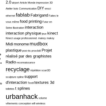
2.0
airport
Article Monde impression 3D
DIY
Atelier
bois
Communication
ensci
fablab
Fabrigand
ethernet
Faites le
food printing
vous même
Futur en
interaction
Seine
illustration
interaction physique
kinect
jeux
Kinect usage professionnel.
makey makey
mudbox
Midi
monome
plastique
Projet
post-its
procédé
e
réalisé par des graphistes
e
Radio
reconnaissance
 «
recyclage
répétition
scan3D
support
sculpture
spline
d'interaction
textures 3d
Textil
de
t splines
toilettes
urbanhack
e
volume
vêtements conception
wifi
wireless