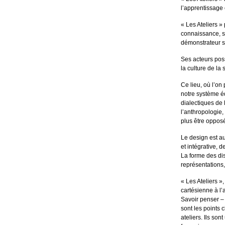
l’apprentissage 
« Les Ateliers 
connaissance, sa
démonstrateur s
Ses acteurs poss
la culture de la
Ce lieu, où l’on 
notre système éd
dialectiques de l
l’anthropologie,
plus être oppos
Le design est au
et intégrative, d
La forme des dis
représentations,
« Les Ateliers »
cartésienne à l’
Savoir penser – 
sont les points
ateliers. Ils son