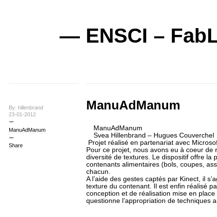
— ENSCI – FabL
ManuAdManum
By: hillenbrand
23-01-2012
ManuAdManum
ManuAdManum
Svea Hillenbrand – Hugues Couverchel
Projet réalisé en partenariat avec Microsof
Share
Pour ce projet, nous avons eu à coeur de r
diversité de textures. Le dispositif offre la
contenants alimentaires (bols, coupes, as
chacun.
A l’aide des gestes captés par Kinect, il s’a
texture du contenant. Il est enfin réalisé p
conception et de réalisation mise en place 
questionne l’appropriation de techniques a