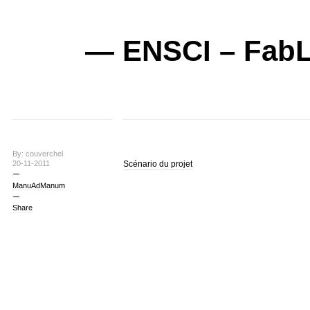
— ENSCI – FabL
By: couverchel
20-11-2011
Scénario du projet
ManuAdManum
Share