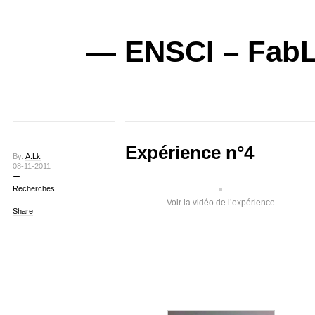
— ENSCI – FabL
Expérience n°4
By:
A.Lk
08-11-2011
Recherches
Voir la vidéo de l’expérience
Share