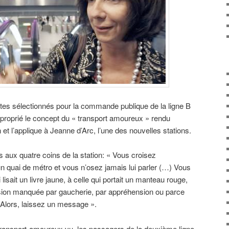
istes sélectionnés pour la commande publique de la ligne B
proprié le concept du « transport amoureux » rendu
n et l’applique à Jeanne d’Arc, l’une des nouvelles stations.
s aux quatre coins de la station: « Vous croisez
n quai de métro et vous n’osez jamais lui parler (…) Vous
 lisait un livre jaune, à celle qui portait un manteau rouge,
sion manquée par gaucherie, par appréhension ou parce
s. Alors, laissez un message ».
ransport-amoureux.vu, les passagers de la deuxième ligne