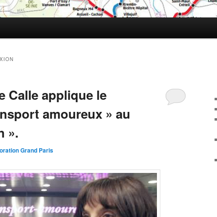
XION
e Calle applique le
ansport amoureux » au
n ».
oration Grand Paris