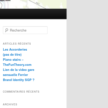
R
e
c
h
ARTICLES RÉCENTS
e
Les Accorderies
r
(pas de titre)
c
Piano stairs –
h
TheFunTheory.com
e
Lien de la video gare
sensuelle Ferrier
Brand Identity SGP ?
COMMENTAIRES RÉCENTS
ARCHIVES