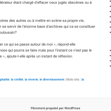
dérateur étant chargé d’effacer ceux jugés obscènes ou à
toires des autres ou à mettre en scène sa propre vie,
r se servir de l’énorme base d’archives qui va se constituer
toulousain?
iser ce qui se passe autour de moi », répond-elle
se qui pourra se faire mais pour l’instant ce n’est pas le
 », ajoute-t-elle après un instant de réflexion.
pitalité
,
la civilité
,
la rêverie
,
le divertissement
|
Mots-clés :
la
Fièrement propulsé par WordPress