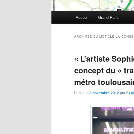
Menu
Accueil
Grand Paris
Aller
Aller
principal
au
au
ARCHIVES DU MOT-CLÉ
LA CONNE
contenu
contenu
« L’artiste Sophi
principal
secondaire
concept du « tr
métro toulousai
Publié le
3 novembre 2012
par
Expl