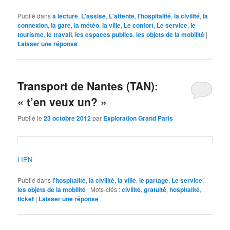
Publié dans
a lecture
,
L'assise
,
L'attente
,
l'hospitalité
,
la civilité
,
la
connexion
,
la gare
,
la météo
,
la ville
,
Le confort
,
Le service
,
le
tourisme
,
le travail
,
les espaces publics
,
les objets de la mobilité
|
Laisser une réponse
Transport de Nantes (TAN):
« t’en veux un? »
Publié le
23 octobre 2012
par
Exploration Grand Paris
LIEN
Publié dans
l'hospitalité
,
la civilité
,
la ville
,
le partage
,
Le service
,
les objets de la mobilité
|
Mots-clés :
civilité
,
gratuité
,
hospitalité
,
ticket
|
Laisser une réponse