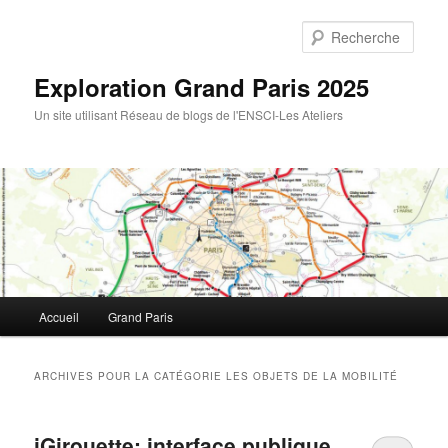
Rech
Exploration Grand Paris 2025
Un site utilisant Réseau de blogs de l'ENSCI-Les Ateliers
Menu
Accueil
Grand Paris
Aller
Aller
principal
au
au
ARCHIVES POUR LA CATÉGORIE
LES OBJETS DE LA MOBILITÉ
contenu
contenu
iGirouette: interface publique
principal
secondaire