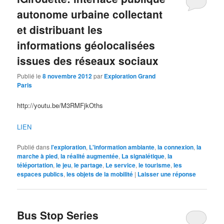
autonome urbaine collectant
et distribuant les
informations géolocalisées
issues des réseaux sociaux
Publié le
8 novembre 2012
par
Exploration Grand
Paris
http://youtu.be/M3RMFjkOths
LIEN
Publié dans
l'exploration
,
L'information ambiante
,
la connexion
,
la
marche à pied
,
la réalité augmentée
,
La signalétique
,
la
téléportation
,
le jeu
,
le partage
,
Le service
,
le tourisme
,
les
espaces publics
,
les objets de la mobilité
|
Laisser une réponse
Bus Stop Series