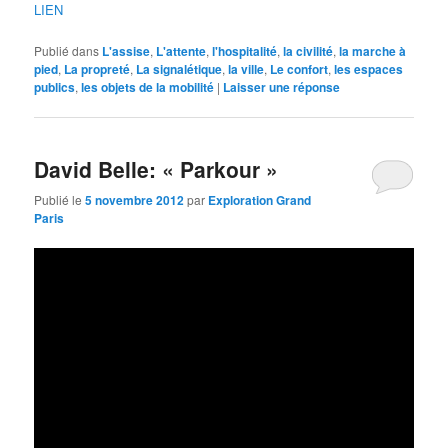
LIEN
Publié dans
L'assise
,
L'attente
,
l'hospitalité
,
la civilité
,
la marche à
pied
,
La propreté
,
La signalétique
,
la ville
,
Le confort
,
les espaces
publics
,
les objets de la mobilité
|
Laisser une réponse
David Belle: « Parkour »
Publié le
5 novembre 2012
par
Exploration Grand
Paris