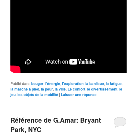
Publié dans
bouger
,
l'énergie
,
l'exploration
,
la banlieue
,
la fatigue
,
la marche à pied
,
la peur
,
la ville
,
Le confort
,
le divertissement
,
le
jeu
,
les objets de la mobilité
|
Laisser une réponse
Référence de G.Amar: Bryant
Park, NYC