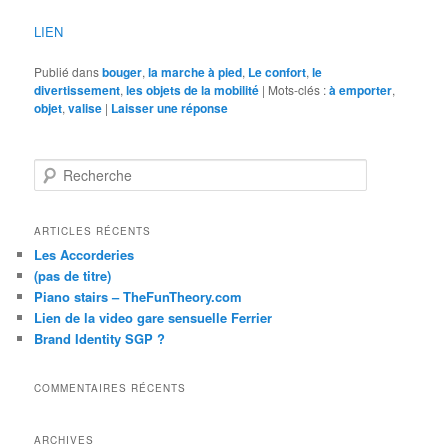
LIEN
Publié dans
bouger
,
la marche à pied
,
Le confort
,
le
divertissement
,
les objets de la mobilité
|
Mots-clés :
à emporter
,
objet
,
valise
|
Laisser une réponse
R
e
c
h
ARTICLES RÉCENTS
e
Les Accorderies
r
(pas de titre)
c
Piano stairs – TheFunTheory.com
h
Lien de la video gare sensuelle Ferrier
e
Brand Identity SGP ?
COMMENTAIRES RÉCENTS
ARCHIVES