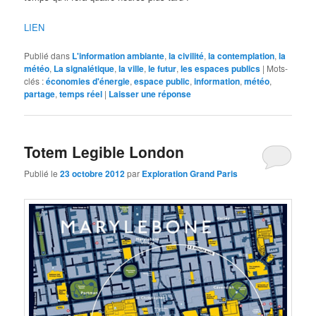
LIEN
Publié dans
L'information ambiante
,
la civilité
,
la contemplation
,
la
météo
,
La signalétique
,
la ville
,
le futur
,
les espaces publics
|
Mots-
clés :
économies d'énergie
,
espace public
,
information
,
météo
,
partage
,
temps réel
|
Laisser une réponse
Totem Legible London
Publié le
23 octobre 2012
par
Exploration Grand Paris