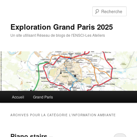
Rech
Exploration Grand Paris 2025
Un site utilisant Réseau de blogs de l'ENSCI-Les Ateliers
Menu
Accueil
Grand Paris
Aller
Aller
principal
au
au
ARCHIVES POUR LA CATÉGORIE
L’INFORMATION AMBIANTE
contenu
contenu
Piano stairs –
principal
secondaire