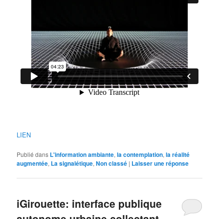
LIEN
Publié dans
L'information ambiante
,
la contemplation
,
la réalité
augmentée
,
La signalétique
,
Non classé
|
Laisser une réponse
iGirouette: interface publique
autonome urbaine collectant