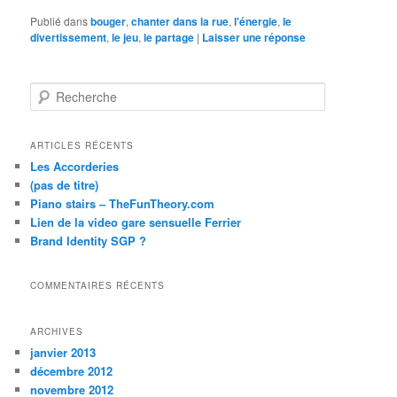
Publié dans
bouger
,
chanter dans la rue
,
l'énergie
,
le
divertissement
,
le jeu
,
le partage
|
Laisser une réponse
R
e
c
h
ARTICLES RÉCENTS
e
Les Accorderies
r
(pas de titre)
c
Piano stairs – TheFunTheory.com
h
Lien de la video gare sensuelle Ferrier
e
Brand Identity SGP ?
COMMENTAIRES RÉCENTS
ARCHIVES
janvier 2013
décembre 2012
novembre 2012