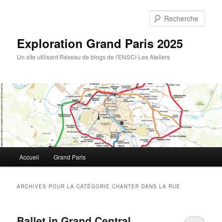
Rech
Exploration Grand Paris 2025
Un site utilisant Réseau de blogs de l'ENSCI-Les Ateliers
Menu
Accueil
Grand Paris
Aller
Aller
principal
au
au
ARCHIVES POUR LA CATÉGORIE
CHANTER DANS LA RUE
contenu
contenu
Ballet in Grand Central
principal
secondaire