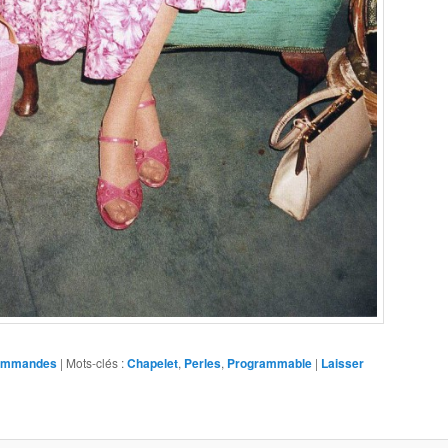
commandes
|
Mots-clés :
Chapelet
,
Perles
,
Programmable
|
Laisser