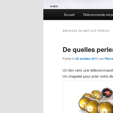
Menu
Accueil
Télécommande simpl
Aller
Aller
principal
au
au
ARCHIVES DU MOT-CLÉ
PERLES
contenu
contenu
De quelles perl
principal
secondaire
Publié le
28 octobre 2011
par
Pierr
Un lien vers une télécommande
Un chapelet pour prier notre d