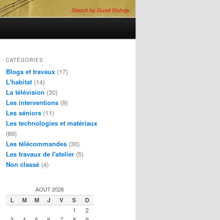
CATÉGORIES
Blogs et travaux
(17)
L'habitat
(14)
La télévision
(30)
Les interventions
(9)
Les séniors
(11)
Les technologies et matériaux
(69)
Les télécommandes
(30)
Les travaux de l'atelier
(5)
Non classé
(4)
AOÛT 2026
L
M
M
J
V
S
D
1
2
3
4
5
6
7
8
9