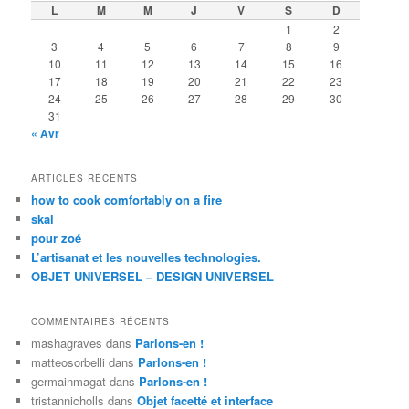
L
M
M
J
V
S
D
1
2
3
4
5
6
7
8
9
10
11
12
13
14
15
16
17
18
19
20
21
22
23
24
25
26
27
28
29
30
31
« Avr
ARTICLES RÉCENTS
how to cook comfortably on a fire
skal
pour zoé
L’artisanat et les nouvelles technologies.
OBJET UNIVERSEL – DESIGN UNIVERSEL
COMMENTAIRES RÉCENTS
mashagraves
dans
Parlons-en !
matteosorbelli
dans
Parlons-en !
germainmagat
dans
Parlons-en !
tristannicholls
dans
Objet facetté et interface