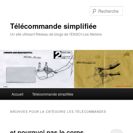
Rech
Télécommande simplifiée
Un site utilisant Réseau de blogs de l'ENSCI-Les Ateliers
Menu
Accueil
Télécommande simplifiée
Aller
Aller
principal
au
au
ARCHIVES POUR LA CATÉGORIE
LES TÉLÉCOMMANDES
contenu
contenu
et pourquoi pas le corps
principal
secondaire