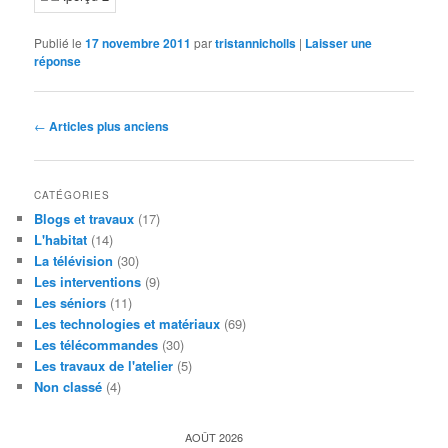
Publié le
17 novembre 2011
par
tristannicholls
|
Laisser une
réponse
Navigation
←
Articles plus anciens
des
articles
CATÉGORIES
Blogs et travaux
(17)
L'habitat
(14)
La télévision
(30)
Les interventions
(9)
Les séniors
(11)
Les technologies et matériaux
(69)
Les télécommandes
(30)
Les travaux de l'atelier
(5)
Non classé
(4)
AOÛT 2026