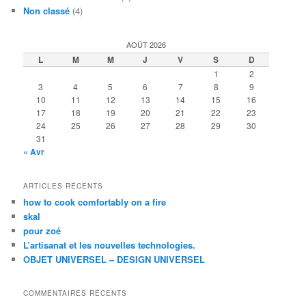
Non classé
(4)
AOÛT 2026
L
M
M
J
V
S
D
1
2
3
4
5
6
7
8
9
10
11
12
13
14
15
16
17
18
19
20
21
22
23
24
25
26
27
28
29
30
31
« Avr
ARTICLES RÉCENTS
how to cook comfortably on a fire
skal
pour zoé
L’artisanat et les nouvelles technologies.
OBJET UNIVERSEL – DESIGN UNIVERSEL
COMMENTAIRES RÉCENTS