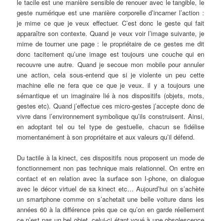
le tacile est une manière sensible de renouer avec le tangible, le
geste numérique est une manière corporelle d’incarner l’action :
je mime ce que je veux effectuer. C’est donc le geste qui fait
apparaître son contexte. Quand je veux voir l’image suivante, je
mime de tourner une page : le propriétaire de ce gestes me dit
donc tacitement qu’une image est toujours une couche qui en
recouvre une autre. Quand je secoue mon mobile pour annuler
une action, cela sous-entend que si je violente un peu cette
machine elle ne fera que ce que je veux. il y a toujours une
sémantique et un imaginaire lié à nos dispositifs (objets, mots,
gestes etc). Quand j’effectue ces micro-gestes j’accepte donc de
vivre dans l’environnement symbolique qu’ils construisent. Ainsi,
en adoptant tel ou tel type de gestuelle, chacun se fidélise
momentanément à son propriétaire et aux valeurs qu’il défend.
Du tactile à la kinect, ces dispositifs nous proposent un mode de
fonctionnement non pas technique mais relationnel. On entre en
contact et en relation avec la surface son I-phone, on dialogue
avec le décor virtuel de sa kinect etc… Aujourd’hui on s’achète
un smartphone comme on s’achetait une belle voiture dans les
années 60 à la différence près que ce qu’on en garde réellement
ce n’est pas un bel objet, celui-ci étant voué à une obsolescence