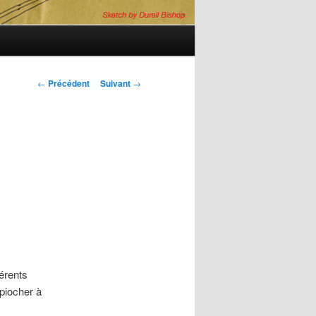
Navigation
←
Précédent
Suivant
→
des
articles
érents
 piocher à