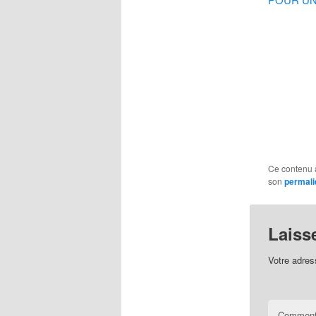
Ce contenu 
son
permali
Laiss
Votre adres
Comment