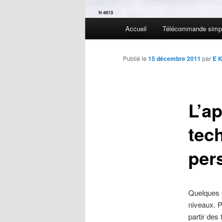
Menu
Accueil
Télécommande simpl
Aller
principal
au
Publié le
15 décembre 2011
par
E 
contenu
L’ap
principal
tec
per
Quelques é
niveaux. Po
partir des