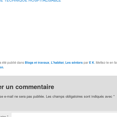
a été publié dans
Blogs et travaux
,
L'habitat
,
Les séniors
par
E K
. Mettez-le en f
en
.
er un commentaire
se e-mail ne sera pas publiée.
Les champs obligatoires sont indiqués avec
*
aire
*