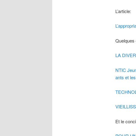
L’article:
L’appropri
Quelques d
LA DIVE
NTIC Jeune
ants et le
TECHNOL
VIEILLI
Et le conc
POUR UN