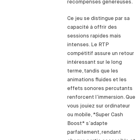
récompenses généreuses.
Ce jeu se distingue par sa
capacité à offrir des
sessions rapides mais
intenses. Le RTP
compétitif assure un retour
intéressant sur le long
terme, tandis que les
animations fluides et les
effets sonores percutants
renforcent l’immersion. Que
vous jouiez sur ordinateur
ou mobile, *Super Cash
Boost* s’adapte
parfaitement, rendant