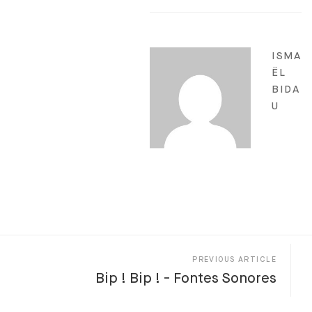
ISMA
ËL
BIDA
U
PREVIOUS ARTICLE
Bip ! Bip ! - Fontes Sonores