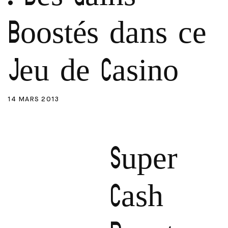
Boostés dans ce
Jeu de Casino
14 MARS 2013
Super
Cash