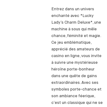
Entrez dans un univers
enchanté avec *Lucky
Lady’s Charm Deluxe*, une
machine à sous qui mêle
chance, féminité et magie.
Ce jeu emblématique,
apprécié des amateurs de
casino en ligne, vous invite
à suivre une mystérieuse
héroïne porte-bonheur
dans une quête de gains
extraordinaires. Avec ses
symboles porte-chance et
son ambiance féerique,
c’est un classique qui ne se