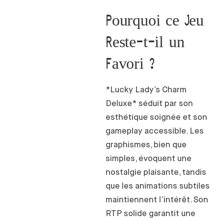
Pourquoi ce Jeu
Reste-t-il un
Favori ?
*Lucky Lady’s Charm
Deluxe* séduit par son
esthétique soignée et son
gameplay accessible. Les
graphismes, bien que
simples, évoquent une
nostalgie plaisante, tandis
que les animations subtiles
maintiennent l’intérêt. Son
RTP solide garantit une