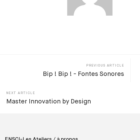
PREVIOUS ARTICLE
Bip ! Bip ! - Fontes Sonores
NEXT ARTICLE
Master Innovation by Design
ENSCI-Les Ateliers
/ à propos