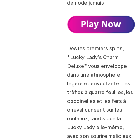
démode jamais.
Dès les premiers spins,
*Lucky Lady’s Charm
Deluxe* vous enveloppe
dans une atmosphère
légère et envoûtante. Les
trèfles à quatre feuilles, les
coccinelles et les fers à
cheval dansent sur les
rouleaux, tandis que la
Lucky Lady elle-même,
avec son sourire malicieux,