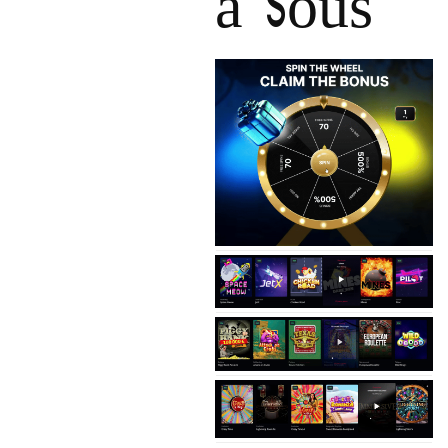
à Sous