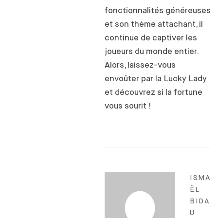
fonctionnalités généreuses
et son thème attachant, il
continue de captiver les
joueurs du monde entier.
Alors, laissez-vous
envoûter par la Lucky Lady
et découvrez si la fortune
vous sourit !
ISMA
ËL
BIDA
U