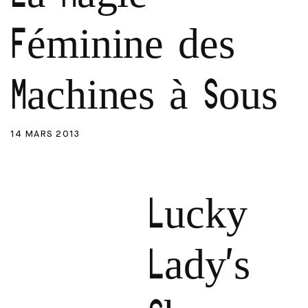
Féminine des
Machines à Sous
14 MARS 2013
Lucky
Lady’s