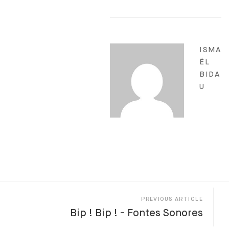
ISMA
ËL
BIDA
U
PREVIOUS ARTICLE
Bip ! Bip ! - Fontes Sonores