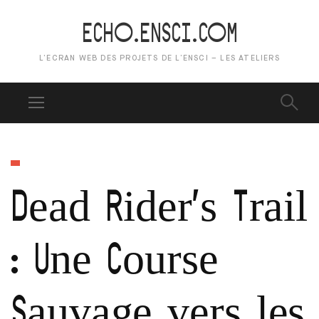
ECHO.ENSCI.COM
L’ECRAN WEB DES PROJETS DE L’ENSCI – LES ATELIERS
Dead Rider’s Trail
: Une Course
Sauvage vers les