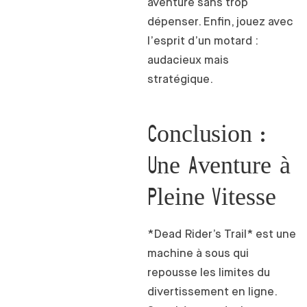
aventure sans trop
dépenser. Enfin, jouez avec
l’esprit d’un motard :
audacieux mais
stratégique.
Conclusion :
Une Aventure à
Pleine Vitesse
*Dead Rider’s Trail* est une
machine à sous qui
repousse les limites du
divertissement en ligne.