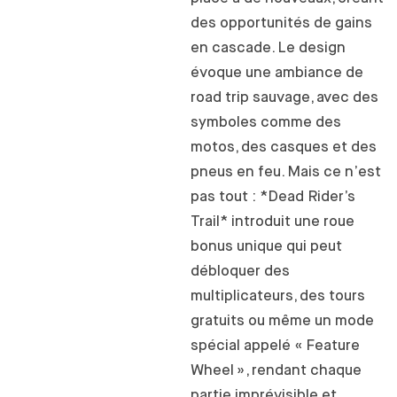
des opportunités de gains
en cascade. Le design
évoque une ambiance de
road trip sauvage, avec des
symboles comme des
motos, des casques et des
pneus en feu. Mais ce n’est
pas tout : *Dead Rider’s
Trail* introduit une roue
bonus unique qui peut
débloquer des
multiplicateurs, des tours
gratuits ou même un mode
spécial appelé « Feature
Wheel », rendant chaque
partie imprévisible et