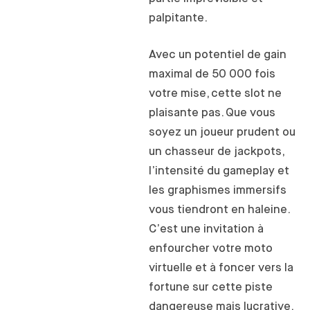
palpitante.
Avec un potentiel de gain
maximal de 50 000 fois
votre mise, cette slot ne
plaisante pas. Que vous
soyez un joueur prudent ou
un chasseur de jackpots,
l’intensité du gameplay et
les graphismes immersifs
vous tiendront en haleine.
C’est une invitation à
enfourcher votre moto
virtuelle et à foncer vers la
fortune sur cette piste
dangereuse mais lucrative.