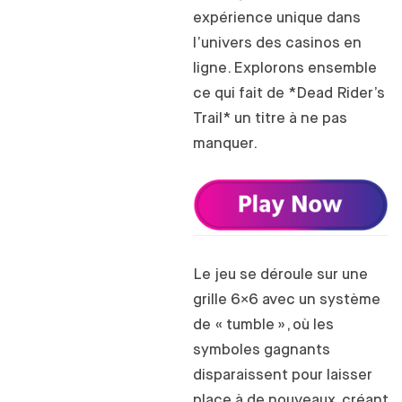
expérience unique dans
l’univers des casinos en
ligne. Explorons ensemble
ce qui fait de *Dead Rider’s
Trail* un titre à ne pas
manquer.
Le jeu se déroule sur une
grille 6×6 avec un système
de « tumble », où les
symboles gagnants
disparaissent pour laisser
place à de nouveaux, créant