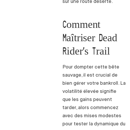
sur une route déserte.
Comment
Maîtriser Dead
Rider’s Trail
Pour dompter cette bête
sauvage, il est crucial de
bien gérer votre bankroll. La
volatilité élevée signifie
que les gains peuvent
tarder, alors commencez
avec des mises modestes
pour tester la dynamique du