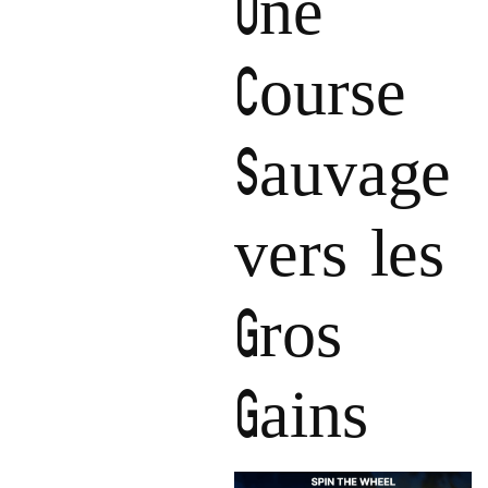
Une
Course
Sauvage
vers les
Gros
Gains