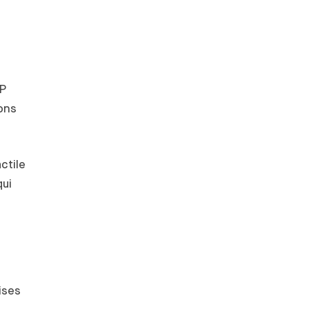
TP
ions
ctile
qui
ises