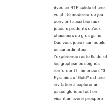
Avec un RTP solide et une
volatilité modérée, ce jeu
convient aussi bien aux
joueurs prudents qu’aux
chasseurs de gros gains.
Que vous jouiez sur mobile
ou sur ordinateur,
l’expérience reste fluide, et
les graphismes soignés
renforcent l’immersion. *3
Pyramids of Gold* est une
invitation à explorer un
passé glorieux tout en
visant un avenir prospère.