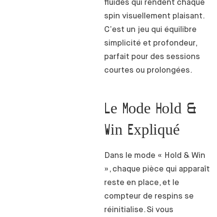
fluides qui rendent chaque
spin visuellement plaisant.
C’est un jeu qui équilibre
simplicité et profondeur,
parfait pour des sessions
courtes ou prolongées.
Le Mode Hold &
Win Expliqué
Dans le mode « Hold & Win
», chaque pièce qui apparaît
reste en place, et le
compteur de respins se
réinitialise. Si vous