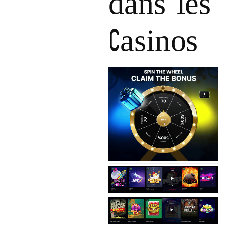
dans les
Casinos