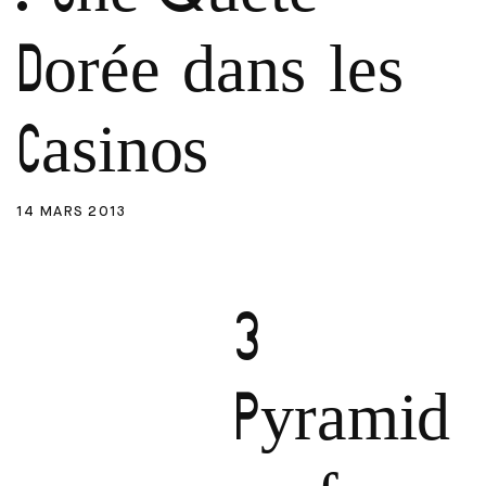
Dorée dans les
Casinos
14 MARS 2013
3
Pyramid