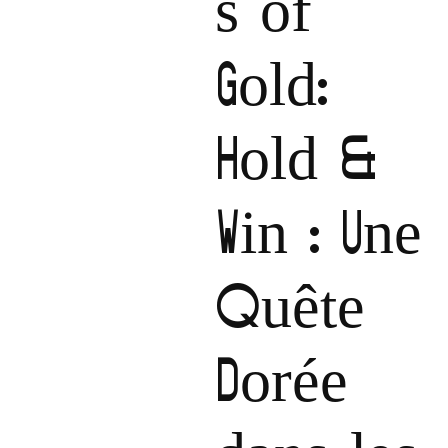
s of
Gold:
Hold &
Win : Une
Quête
Dorée