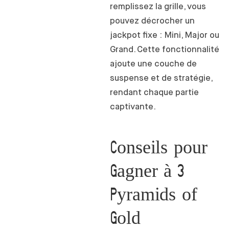
remplissez la grille, vous
pouvez décrocher un
jackpot fixe : Mini, Major ou
Grand. Cette fonctionnalité
ajoute une couche de
suspense et de stratégie,
rendant chaque partie
captivante.
Conseils pour
Gagner à 3
Pyramids of
Gold