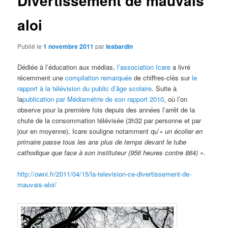
Divertissement de mauvais
aloi
Publié le
1 novembre 2011
par
leabardin
Dédiée à l’éducation aux médias,
l’association Icare
a livré
récemment une
compilation remarquée
de chiffres-clés sur
le
rapport à la télévision du public d’âge scolaire
. Suite à
la
publication par Médiamétrie de son rapport 2010
, où l’on
observe pour la première fois depuis des années l’arrêt de la
chute de la consommation télévisée (3h32 par personne et par
jour en moyenne), Icare souligne notamment qu’«
un écolier en
primaire passe tous les ans plus de temps devant le tube
cathodique que face à son instituteur (956 heures contre 864)
».
http://owni.fr/2011/04/15/la-television-ce-divertissement-de-
mauvais-aloi/