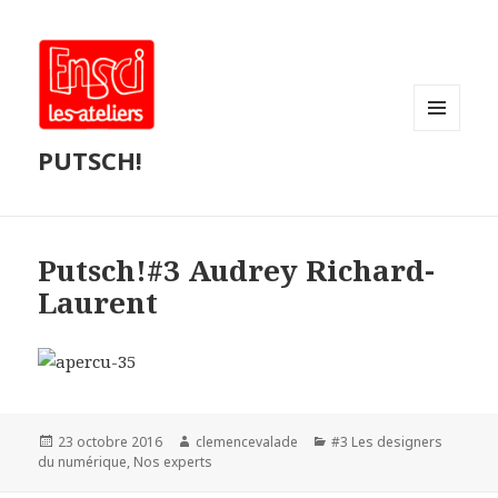
MENU
PUTSCH!
ET
WIDGETS
Putsch!#3 Audrey Richard-
Laurent
Publié
Auteur
Catégories
23 octobre 2016
clemencevalade
#3 Les designers
le
du numérique
,
Nos experts