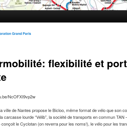
oration Grand Paris
rmobilité: flexibilité et por
te
utu.be/NcOFXI9vp2w
la ville de Nantes propose le Bicloo, même format de vélo que son c
 la carcasse lourde “Vélib”, la société de transports en commun TA
 conçoit le Cyclotan (on reverra pour les noms!), le vélo pour les tra