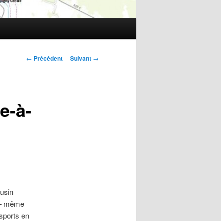
Navigation
←
Précédent
Suivant
→
des
articles
te-à-
ousin
N – même
nsports en