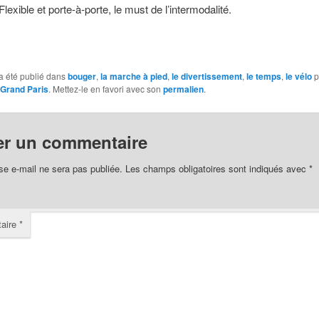
exible et porte-à-porte, le must de l’intermodalité.
a été publié dans
bouger
,
la marche à pied
,
le divertissement
,
le temps
,
le vélo
p
 Grand Paris
. Mettez-le en favori avec son
permalien
.
er un commentaire
se e-mail ne sera pas publiée.
Les champs obligatoires sont indiqués avec
*
aire
*