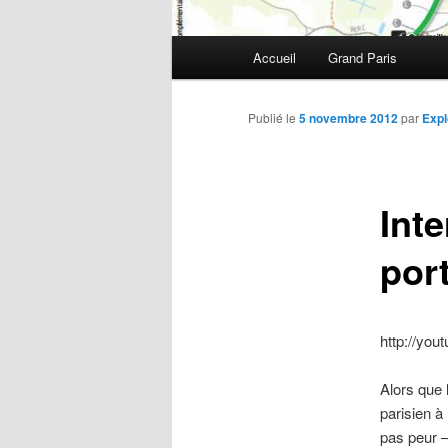
Menu
Accueil
Grand Paris
Aller
principal
au
Publié le
5 novembre 2012
par
Expl
contenu
Inte
principal
por
http://yo
Alors que 
parisien à
pas peur –