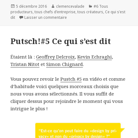
Publié
Auteur
Catégories
5 décembre 2016
clemencevalade
#6 Tous
le
producteurs, tous chefs d'entreprise, tous créateurs
,
Ce qui s'est
sur Putsch!#6 Ce qui s’est dit
dit
Laisser un commentaire
Putsch!#5 Ce qui s’est dit
Étaient là :
Geoffrey Delcroix
,
Kevin Echraghi
,
Tristan Nitot
et
Simon Chignard
.
Vous pouvez revoir le
Pustch #5
en vidéo et comme
d’habitude voici quelques morceaux choisis que
nous vous avons sélectionnés. Il vous suffit de
cliquer dessus pour rejoindre le moment qui vous
intrigue le plus !