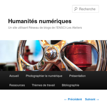
Rech
Humanités numériques
Un site utilisant Réseau de blogs de l'ENSCI-Les Ateliers
Menu
Accueil
Photographier le numérique
Présentation
Aller
principal
Ressources
Thèmes de travail
Bibliographie
au
contenu
Navigation
←
Précédent
Suivant
→
des
principal