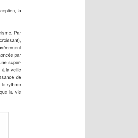
ception, la
nisme. Par
roissant),
l’avènement
énoncée par
’une super-
à la veille
issance de
ù le rythme
que la vie