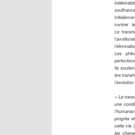
indésirab
souffrance
Initialeme
contrer la
Le transhu
l’améliora
l’éliminat
Les phil
perfection
Ils soutie
ère transh
l’évolutio
« Le tran
une condi
l’humanism
progrès e
cette vie.
les chang