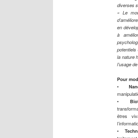
diverses 
« Le mouv
d’améliore
en dévelop
à amélior
psychologi
potentiels
la nature 
l’usage de
Pour modif
•
Nan
manipulati
•
Bio
transform
êtres viv
l’informat
•
Techn