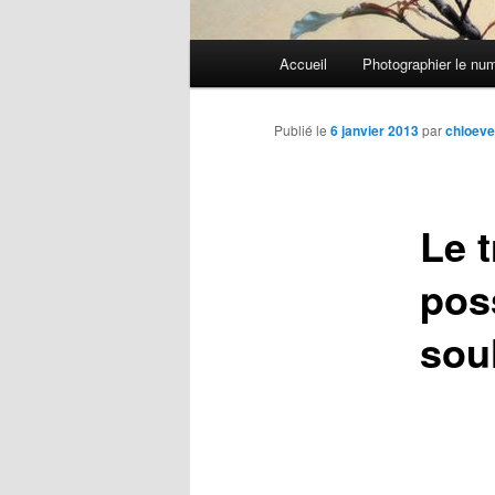
Menu
Accueil
Photographier le nu
Aller
principal
au
Publié le
6 janvier 2013
par
chloeve
contenu
Le 
principal
pos
sou