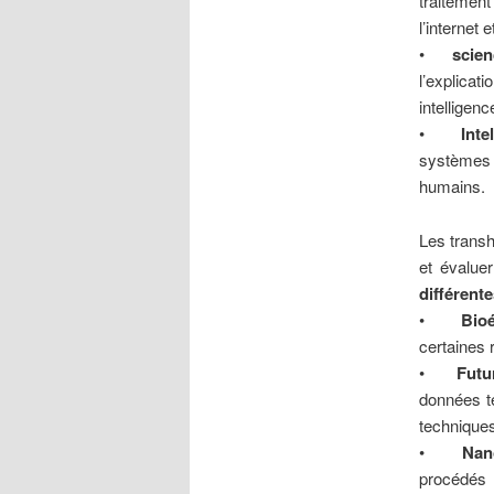
traitemen
l’internet
•
scien
l’explicat
intelligen
•
Intel
systèmes 
humains.
Les trans
et évaluer
différente
•
Bioé
certaines 
•
Futu
données t
techniques
•
Nan
procédés