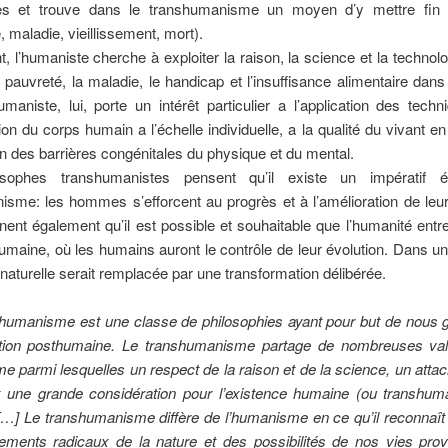
les et trouve dans le transhumanisme un moyen d’y mettre fin 
, maladie, vieillissement, mort).
nt, l’humaniste cherche à exploiter la raison, la science et la technolo
 pauvreté, la maladie, le handicap et l’insuffisance alimentaire dan
maniste, lui, porte un intérêt particulier a l’application des tech
tion du corps humain a l’échelle individuelle, a la qualité du vivant en
ion des barrières congénitales du physique et du mental.
osophes transhumanistes pensent qu’il existe un impératif é
nisme: les hommes s’efforcent au progrès et à l’amélioration de leur
nnent également qu’il est possible et souhaitable que l’humanité ent
umaine, où les humains auront le contrôle de leur évolution. Dans une
n naturelle serait remplacée par une transformation délibérée.
shumanisme est une classe de philosophies ayant pour but de nous g
tion posthumaine. Le transhumanisme partage de nombreuses va
e parmi lesquelles un respect de la raison et de la science, un att
t une grande considération pour l’existence humaine (ou transhum
 […] Le transhumanisme diffère de l’humanisme en ce qu’il reconnaît 
ements radicaux de la nature et des possibilités de nos vies pro