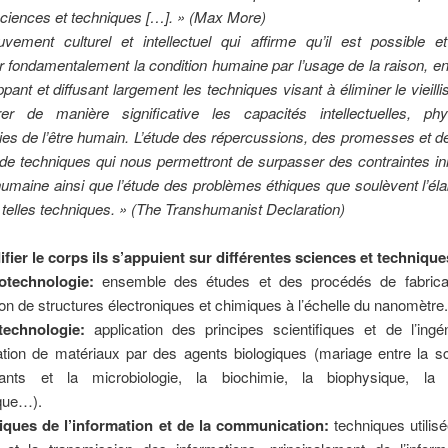
sciences et techniques […]. » (Max More)
ement culturel et intellectuel qui affirme qu’il est possible et
r fondamentalement la condition humaine par l’usage de la raison, en 
pant et diffusant largement les techniques visant à éliminer le vieill
er de manière significative les capacités intellectuelles, ph
es de l’être humain. L’étude des répercussions, des promesses et 
 de techniques qui nous permettront de surpasser des contraintes i
humaine ainsi que l’étude des problèmes éthiques que soulèvent l’éla
 telles techniques. » (The Transhumanist Declaration)
ier le corps ils s’appuient sur différentes sciences et technique
otechnologie:
ensemble des études et des procédés de fabrica
on de structures électroniques et chimiques à l’échelle du nanomètre.
technologie:
application des principes scientifiques et de l’ingén
ation de matériaux par des agents biologiques (mariage entre la s
ants et la microbiologie, la biochimie, la biophysique, la 
ique…).
iques de l’information et de la communication:
techniques utilis