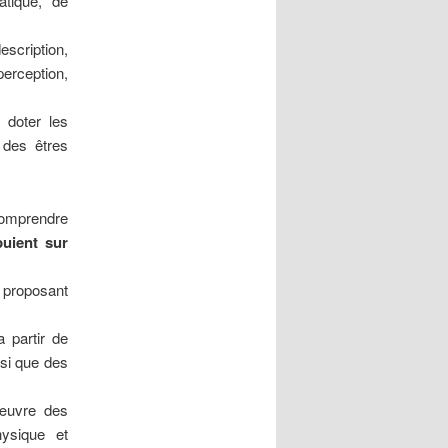
atique, de
escription,
perception,
doter les
 des êtres
comprendre
puient sur
 proposant
a partir de
si que des
œuvre des
ysique et