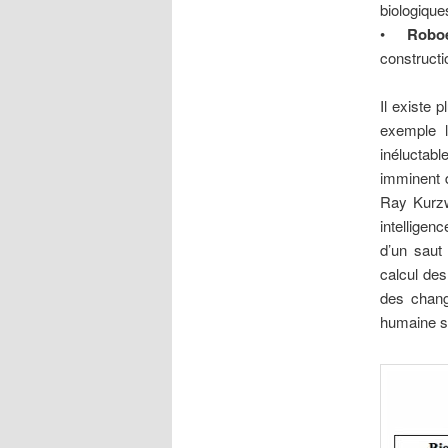
biologique
•
Roboé
constructio
Il existe
exemple l
inéluctabl
imminent d
Ray Kurzwe
intelligen
d’un saut
calcul des
des chang
humaine se