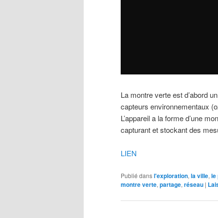
La montre verte est d’abord u
capteurs environnementaux (oz
L’appareil a la forme d’une mo
capturant et stockant des mesu
LIEN
Publié dans
l'exploration
,
la ville
,
le
montre verte
,
partage
,
réseau
|
Lai