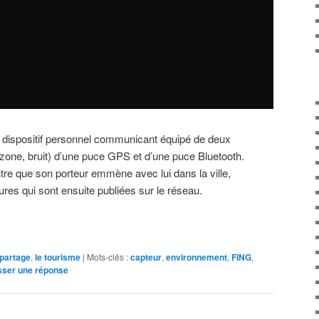
n dispositif personnel communicant équipé de deux
one, bruit) d’une puce GPS et d’une puce Bluetooth.
ntre que son porteur emmène avec lui dans la ville,
res qui sont ensuite publiées sur le réseau.
 partage
,
le tourisme
|
Mots-clés :
capteur
,
environnement
,
FING
,
sser une réponse