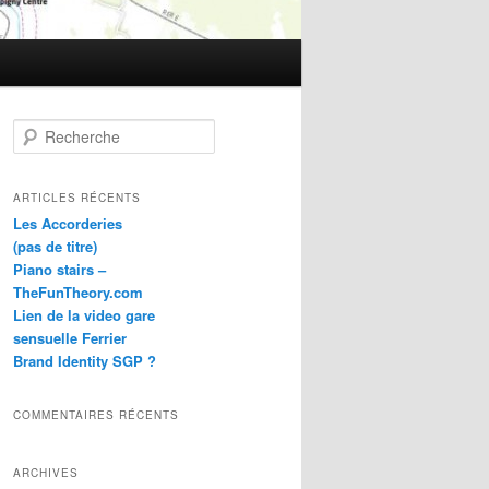
R
e
c
h
ARTICLES RÉCENTS
e
Les Accorderies
r
(pas de titre)
c
Piano stairs –
h
TheFunTheory.com
e
Lien de la video gare
sensuelle Ferrier
Brand Identity SGP ?
COMMENTAIRES RÉCENTS
ARCHIVES