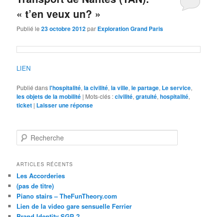
« t’en veux un? »
Publié le
23 octobre 2012
par
Exploration Grand Paris
LIEN
Publié dans
l'hospitalité
,
la civilité
,
la ville
,
le partage
,
Le service
,
les objets de la mobilité
|
Mots-clés :
civilité
,
gratuité
,
hospitalité
,
ticket
|
Laisser une réponse
R
e
c
h
ARTICLES RÉCENTS
e
Les Accorderies
r
(pas de titre)
c
Piano stairs – TheFunTheory.com
h
Lien de la video gare sensuelle Ferrier
e
Brand Identity SGP ?