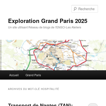
Rech
Exploration Grand Paris 2025
Un site utilisant Réseau de blogs de l'ENSCI-Les Ateliers
Menu
Accueil
Grand Paris
Aller
Aller
principal
au
au
ARCHIVES DU MOT-CLÉ
HOSPITALITÉ
contenu
contenu
Transport de Nantes (TAN):
principal
secondaire