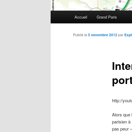
Menu
Accueil
Grand Paris
Aller
principal
au
Publié le
5 novembre 2012
par
Expl
contenu
Inte
principal
por
http://yo
Alors que 
parisien à
pas peur –