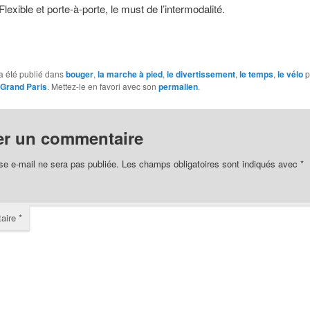
exible et porte-à-porte, le must de l’intermodalité.
a été publié dans
bouger
,
la marche à pied
,
le divertissement
,
le temps
,
le vélo
p
 Grand Paris
. Mettez-le en favori avec son
permalien
.
er un commentaire
se e-mail ne sera pas publiée.
Les champs obligatoires sont indiqués avec
*
aire
*