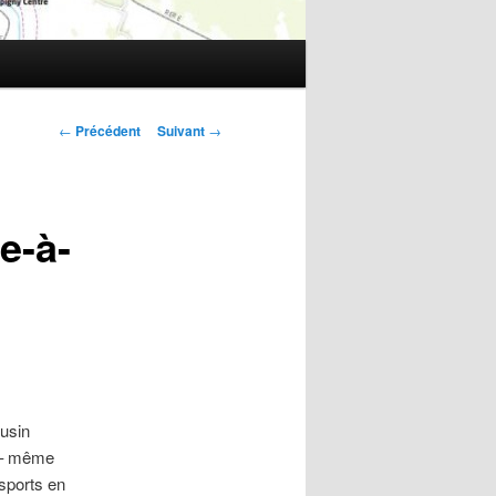
Navigation
←
Précédent
Suivant
→
des
articles
te-à-
ousin
N – même
nsports en