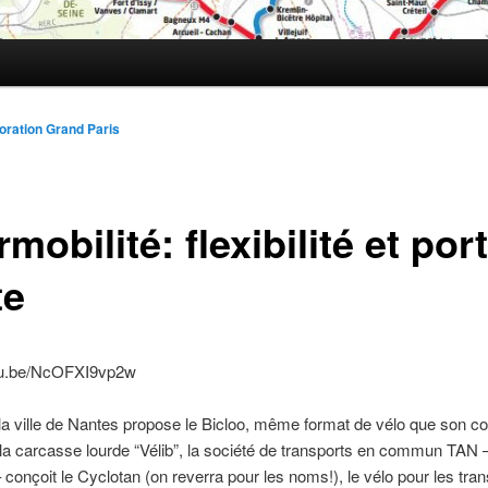
oration Grand Paris
rmobilité: flexibilité et por
te
utu.be/NcOFXI9vp2w
la ville de Nantes propose le Bicloo, même format de vélo que son c
 la carcasse lourde “Vélib”, la société de transports en commun TA
 conçoit le Cyclotan (on reverra pour les noms!), le vélo pour les tra